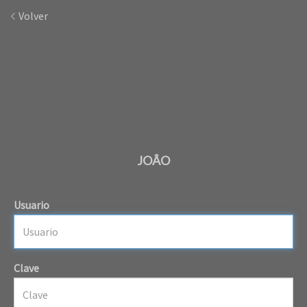
Volver
JOÂO
Usuario
Clave