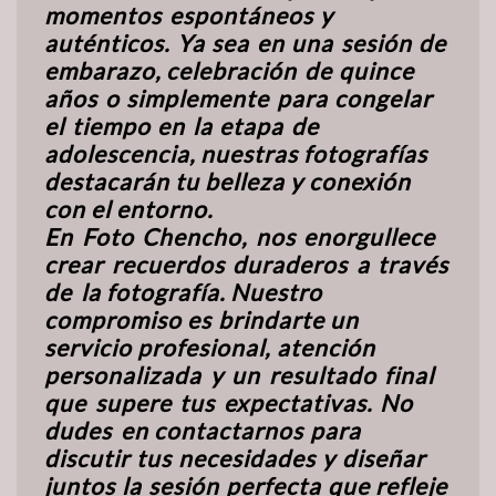
momentos
espontáneos
y
auténticos.
Ya
sea
en
una
sesión
de
embarazo, celebración
de
quince
años
o
simplemente
para
congelar
el
tiempo
en
la
etapa
de
adolescencia, nuestras fotografías
destacarán tu belleza y conexión
con el entorno.
En
Foto
Chencho,
nos
enorgullece
crear
recuerdos
duraderos
a
través
de
la fotografía.
Nuestro
compromiso
es
brindarte
un
servicio
profesional,
atención
personalizada
y
un
resultado
final
que
supere
tus
expectativas.
No
dudes
en contactarnos
para
discutir
tus
necesidades
y
diseñar
juntos
la
sesión
perfecta
que refleje