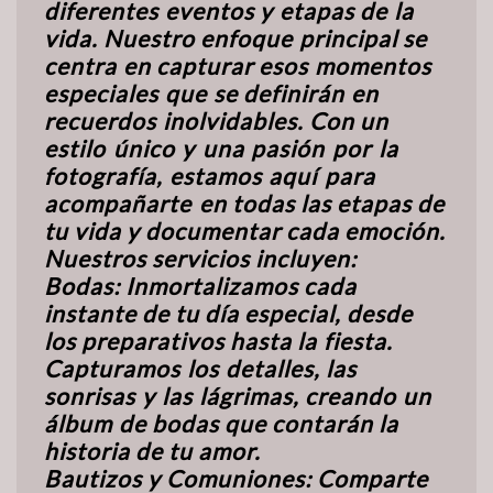
diferentes
eventos
y
etapas
de
la
vida.
Nuestro
enfoque
principal
se
centra
en capturar
esos
momentos
especiales
que
se
definirán
en
recuerdos
inolvidables.
Con un
estilo
único
y
una
pasión
por
la
fotografía,
estamos
aquí
para
acompañarte
en todas las etapas de
tu vida y documentar cada emoción.
Nuestros servicios incluyen:
Bodas:
Inmortalizamos
cada
instante
de
tu
día
especial,
desde
los
preparativos
hasta la
fiesta.
Capturamos
los
detalles,
las
sonrisas
y
las
lágrimas,
creando
un
álbum
de bodas que contarán la
historia de tu amor.
Bautizos
y
Comuniones:
Comparte