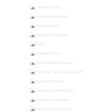
Comunión Leyla
Comunión Antonela
Comunión Unai
Comunión Cayetano
Wendy
Enlace Ale y Cori
Estudio Bautizo Emma
Alfombras Santa Úrsula 2025
Comunión Dayane
Estudio Comunión Elián
Comunión Enmanuel
Bautizo Clara Micaela