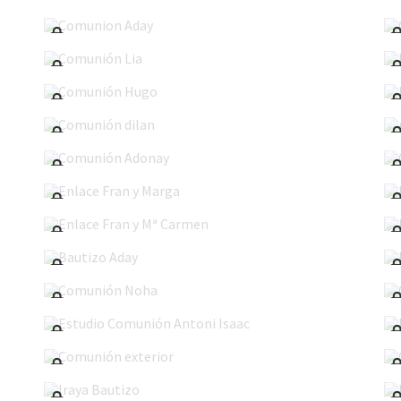
Comunion Aday
Comunión Lia
Comunión Hugo
Comunión dilan
Comunión Adonay
Enlace Fran y Marga
Enlace Fran y Mª Carmen
Bautizo Aday
Comunión Noha
Estudio Comunión Antoni Isaac
Comunión exterior
Iraya Bautizo