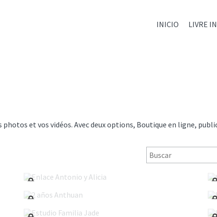
INICIO
LIVRE I
os photos et vos vidéos. Avec deux options, Boutique en ligne, publi
Enlace Antonio y Alicia
2 años Anthuan
Estudio Familia Jade